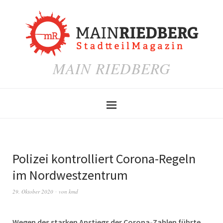
MAIN RIEDBERG
Polizei kontrolliert Corona-Regeln
im Nordwestzentrum
29. Oktober 2020
von
kmd
Wegen des starken Anstiegs der Corona-Zahlen führte