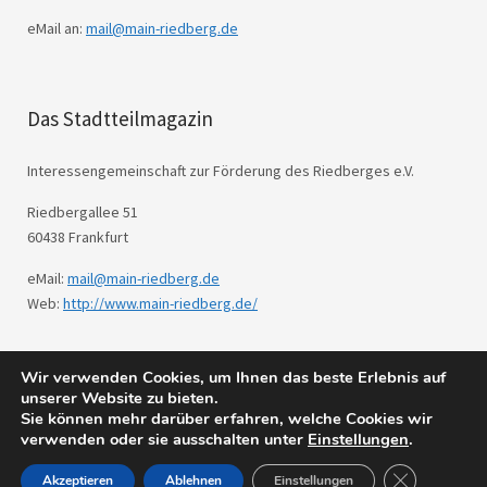
eMail an:
mail@main-riedberg.de
Das Stadtteilmagazin
Interessengemeinschaft zur Förderung des Riedberges e.V.
Riedbergallee 51
60438 Frankfurt
eMail:
mail@main-riedberg.de
Web:
http://www.main-riedberg.de/
Wir verwenden Cookies, um Ihnen das beste Erlebnis auf
© 2026
Main Riedberg.
Powered by
WordPress
unserer Website zu bieten.
Sie können mehr darüber erfahren, welche Cookies wir
Theme: Weta von
Elmastudio
.
verwenden oder sie ausschalten unter
Einstellungen
.
GDPR Cookie
Akzeptieren
Ablehnen
Einstellungen