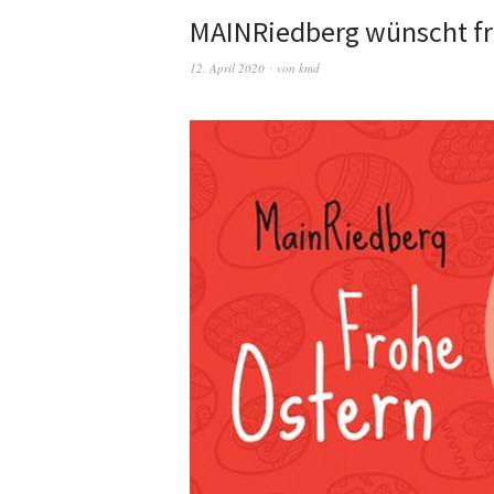
MAINRiedberg wünscht fr
12. April 2020
von
kmd