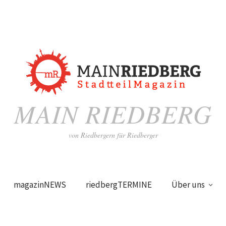
MAIN RIEDBERG
von Riedbergern für Riedberger
magazinNEWS
riedbergTERMINE
Über uns