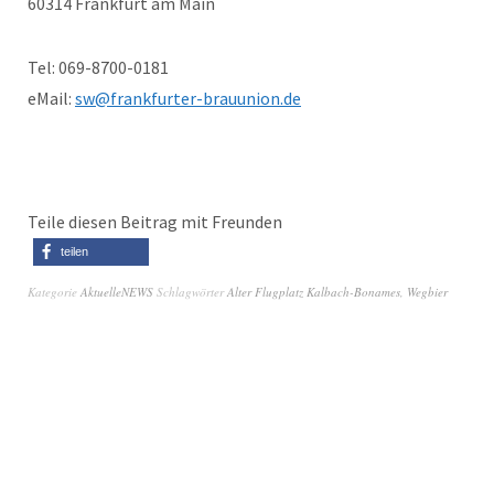
60314 Frankfurt am Main
Tel: 069-8700-0181
eMail:
sw@frankfurter-brauunion.de
Teile diesen Beitrag mit Freunden
teilen
Kategorie
AktuelleNEWS
Schlagwörter
Alter Flugplatz Kalbach-Bonames
,
Wegbier