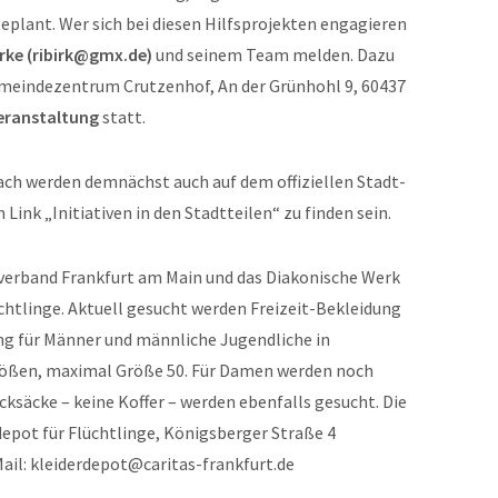
eplant. Wer sich bei diesen Hilfsprojekten engagieren
irke (ribirk@gmx.de)
und seinem Team melden. Dazu
eindezentrum Crutzenhof, An der Grünhohl 9, 60437
eranstaltung
statt.
bach werden demnächst auch auf dem offiziellen Stadt-
Link „Initiativen in den Stadtteilen“ zu finden sein.
sverband Frankfurt am Main und das Diakonische Werk
üchtlinge. Aktuell gesucht werden Freizeit-Bekleidung
ng für Männer und männliche Jugendliche in
ößen, maximal Größe 50. Für Damen werden noch
ksäcke – keine Koffer – werden ebenfalls gesucht. Die
epot für Flüchtlinge, Königsberger Straße 4
Mail: kleiderdepot@caritas-frankfurt.de