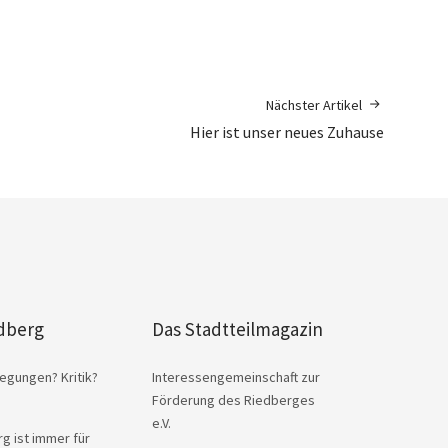
Nächster Artikel
Hier ist unser neues Zuhause
dberg
Das Stadtteilmagazin
egungen? Kritik?
Interessengemeinschaft zur
Förderung des Riedberges
e.V.
g ist immer für