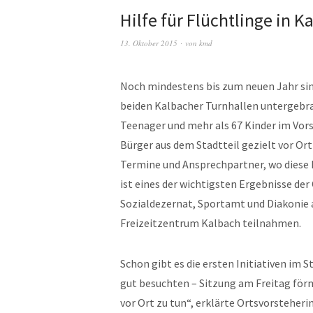
Hilfe für Flüchtlinge in K
13. Oktober 2015
von
kmd
Noch mindestens bis zum neuen Jahr sind
beiden Kalbacher Turnhallen untergebrach
Teenager und mehr als 67 Kinder im Vor
Bürger aus dem Stadtteil gezielt vor Ort
Termine und Ansprechpartner, wo diese 
ist eines der wichtigsten Ergebnisse der
Sozialdezernat, Sportamt und Diakonie a
Freizeitzentrum Kalbach teilnahmen.
Schon gibt es die ersten Initiativen im St
gut besuchten – Sitzung am Freitag förm
vor Ort zu tun“, erklärte Ortsvorsteheri