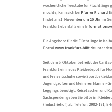
wöchentliche Teestube für Flüchtlinge g
möchte, kann sich bei
Pfarrer Richard B
findet am
5. November um 20 Uhr
im Gem
Frankfurt ebenfalls eine
Informationsv
Die Angebote für die Flüchtlinge in Kal
Portal
www.frankfurt-hilft.de
unter dem 
Seit dem 5. Oktober betreibt der Carita
Frankfurt ein neues Kleiderdepot für Fl
und Freizeitschuhe sowie Sportbekleidu
Jugendgrößen und kleineren Männer-Gr
Leggings benötigt. Reisetaschen und Ruc
Sachspenden geben Sie bitte im Kleiderd
(Industriehof) ab. Telefon: 2982-191, E-