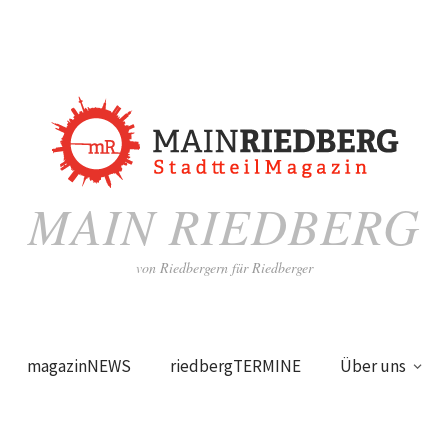
MAIN RIEDBERG
von Riedbergern für Riedberger
magazinNEWS
riedbergTERMINE
Über uns