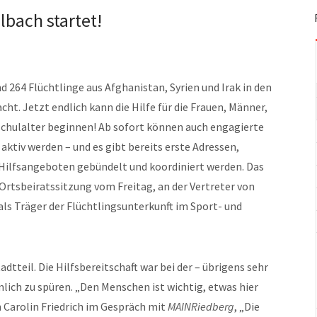
albach startet!
 264 Flüchtlinge aus Afghanistan, Syrien und Irak in den
t. Jetzt endlich kann die Hilfe für die Frauen, Männer,
schulalter beginnen! Ab sofort können auch engagierte
 aktiv werden – und es gibt bereits erste Adressen,
Hilfsangeboten gebündelt und koordiniert werden. Das
 Ortsbeiratssitzung vom Freitag, an der Vertreter von
ls Träger der Flüchtlingsunterkunft im Sport- und
adtteil. Die Hilfsbereitschaft war bei der – übrigens sehr
lich zu spüren. „Den Menschen ist wichtig, etwas hier
n Carolin Friedrich im Gespräch mit
MAINRiedberg
, „Die