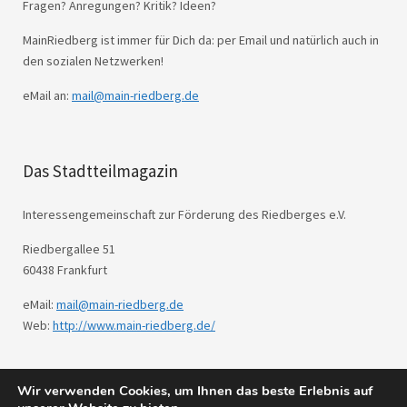
Fragen? Anregungen? Kritik? Ideen?
MainRiedberg ist immer für Dich da: per Email und natürlich auch in
den sozialen Netzwerken!
eMail an:
mail@main-riedberg.de
Das Stadtteilmagazin
Interessengemeinschaft zur Förderung des Riedberges e.V.
Riedbergallee 51
60438 Frankfurt
eMail:
mail@main-riedberg.de
Web:
http://www.main-riedberg.de/
Wir verwenden Cookies, um Ihnen das beste Erlebnis auf
© 2026
Main Riedberg.
Powered by
WordPress