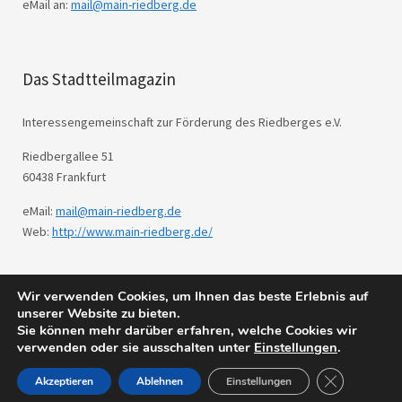
eMail an:
mail@main-riedberg.de
Das Stadtteilmagazin
Interessengemeinschaft zur Förderung des Riedberges e.V.
Riedbergallee 51
60438 Frankfurt
eMail:
mail@main-riedberg.de
Web:
http://www.main-riedberg.de/
Wir verwenden Cookies, um Ihnen das beste Erlebnis auf
© 2026
Main Riedberg.
Powered by
WordPress
unserer Website zu bieten.
Theme: Weta von
Elmastudio
.
Sie können mehr darüber erfahren, welche Cookies wir
verwenden oder sie ausschalten unter
Einstellungen
.
GDPR Cookie
Akzeptieren
Ablehnen
Einstellungen