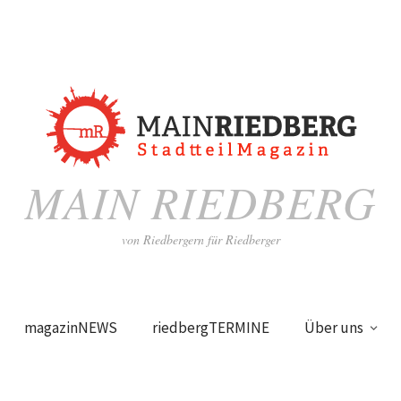
MAIN RIEDBERG
von Riedbergern für Riedberger
magazinNEWS
riedbergTERMINE
Über uns