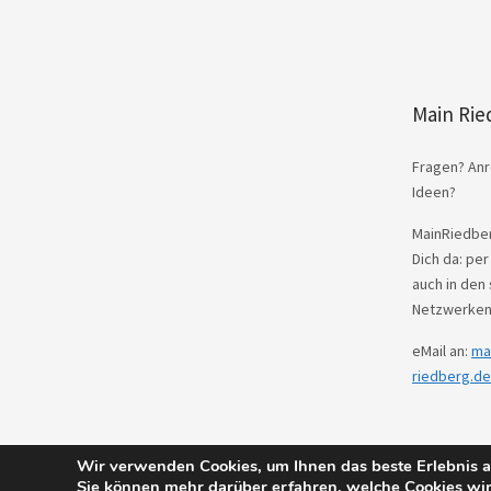
Main Rie
Fragen? Anr
Ideen?
MainRiedber
Dich da: per
auch in den 
Netzwerken
eMail an:
ma
riedberg.de
Wir verwenden Cookies, um Ihnen das beste Erlebnis au
© 2026
Main Riedberg.
Powered by
WordPres
Sie können mehr darüber erfahren, welche Cookies wir