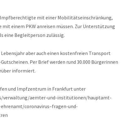
r Impfberechtigte mit einer Mobilitätseinschränkung,
ie mit einem PKW anreisen müssen. Zur Unterstützung
ls eine Begleitperson zulässig.
. Lebensjahr aber auch einen kostenfreien Transport
Gutscheinen. Per Brief werden rund 30.000 Bürgerinnen
über informiert.
en und Impfzentrum in Frankfurt unter
aus/verwaltung/aemter-und-institutionen/hauptamt-
-ehrenamt/coronavirus–fragen-und-
tren