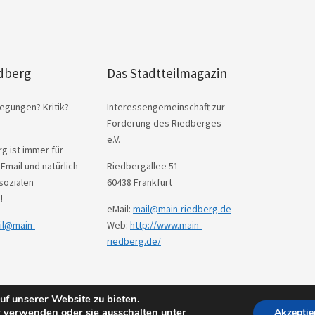
dberg
Das Stadtteilmagazin
egungen? Kritik?
Interessengemeinschaft zur
Förderung des Riedberges
e.V.
g ist immer für
 Email und natürlich
Riedbergallee 51
sozialen
60438 Frankfurt
!
eMail:
mail@main-riedberg.de
il@main-
Web:
http://www.main-
riedberg.de/
f unserer Website zu bieten.
s
Theme: Weta von
Elmastudio
.
 verwenden oder sie ausschalten unter
Akzeptie