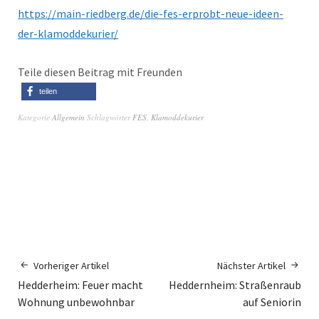
https://main-riedberg.de/die-fes-erprobt-neue-ideen-
der-klamoddekurier/
Teile diesen Beitrag mit Freunden
teilen
Kategorie
Allgemein
Schlagwörter
FES
,
Klamoddekurier
Vorheriger Artikel
Nächster Artikel
Hedderheim: Feuer macht
Heddernheim: Straßenraub
Wohnung unbewohnbar
auf Seniorin