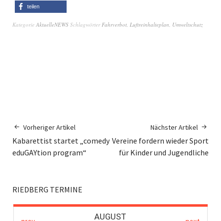
teilen
Kategorie
AktuelleNEWS
Schlagwörter
Fahrverbot
,
Luftreinhalteplan
,
Umweltschutz
Vorheriger Artikel
Nächster Artikel
Kabarettist startet „comedy
Vereine fordern wieder Sport
eduGAYtion program“
für Kinder und Jugendliche
RIEDBERG TERMINE