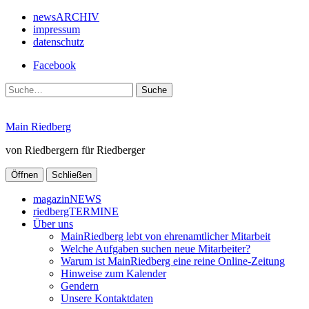
newsARCHIV
impressum
datenschutz
Facebook
Suche
Main Riedberg
von Riedbergern für Riedberger
Öffnen
Schließen
magazinNEWS
riedbergTERMINE
Über uns
MainRiedberg lebt von ehrenamtlicher Mitarbeit
Welche Aufgaben suchen neue Mitarbeiter?
Warum ist MainRiedberg eine reine Online-Zeitung
Hinweise zum Kalender
Gendern
Unsere Kontaktdaten