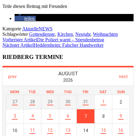
Teile diesen Beitrag mit Freunden
teilen
Kategorie
AktuelleNEWS
Schlagwörter
Gottesdienste
,
Kirchen
,
Neujahr
,
Weihnachten
Vorheriger Artikel
Die Polizei warnt – Spendenbetrug
Nächster Artikel
Heddernheim: Falscher Handwerker
RIEDBERG TERMINE