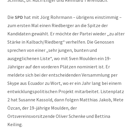
Schmidt, Dr. Ruth Ellger und Reinhard Tiefenbach.
Die
SPD
hat mit Jörg Rohrmann – übrigens einstimmig –
zum ersten Mal einen Riedberger an die Spitze der
Kandidaten gewählt. Er möchte der Partei wieder „zu alter
Stärke in Kalbach/Riedberg“ verhelfen. Die Genossen
sprechen von einer „sehr jungen, bunten und
ausgeglichenen Liste“, wo mit Sven Moulden ein 19-
Jähriger auf den vorderen Plätzen nominiert ist. Er
meldete sich bei der entscheidenden Versammlung per
Skype aus Ecuador zu Wort, wo er ein Jahr lang bei einem
entwicklungspolitischen Projekt mitarbeitet. Listenplatz
2 hat Susanne Kassold, dann folgen Matthias Jakob, Mete
Özcan, der 19-jährige Moulden, der
Ortsvereinsvorsitzende Oliver Schenke und Bettina
Keiling.