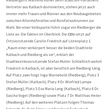
Riedbergern: Während bisher beim Stadtteil-Parlament
Vertreter aus Kalbach dominierten, stehen jetzt auch
immer mehr Frauen und Männer aus den Neubaugebieten
zwischen Altenhöferallee und Bonifatiusbrunnen zur
Wahl. Bei einer Volkspartei führt sogar ein Riedberger die
Liste an. Die Fakten im Überblick: Die
CDU
setzt auf
Ortsvorsitzende Carolin Friedrich auf Listenplatz 1.
„Kaum einer verkörpert besser die beiden Stadtteile
Kalbach und Riedberg als sie“, erklärt der
Stadtbezirksvorsitzende Stefan Müller. Schließlich wohnt
Friedrich in Kalbach, ist aber beruflich am Riedberg tätig.
Auf Platz zwei folgt Ingo Warnebold (Riedberg), Platz 3
Stefan Müller (Kalbach), Platz 4 Dr. Winfried Lampe
(Riedberg), Platz 5 Eva Maria Lang (Kalbach), Platz 6 Dr.
Sascha Vogel (Riedberg) sowie Platz 7 Dr. Matthias Heiler
(Riedberg). Auf den weiteren Plätzen folgen Thomas