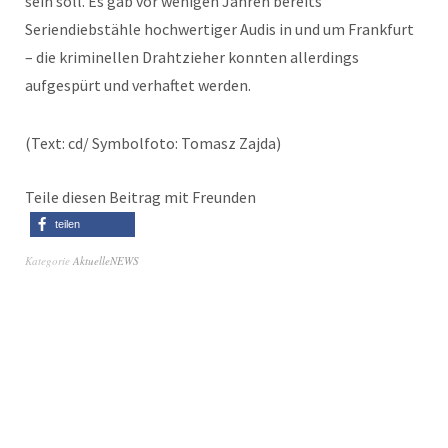
sein soll. Es gab vor wenigen Jahren bereits
Seriendiebstähle hochwertiger Audis in und um Frankfurt
– die kriminellen Drahtzieher konnten allerdings
aufgespürt und verhaftet werden.
(Text: cd/ Symbolfoto: Tomasz Zajda)
Teile diesen Beitrag mit Freunden
teilen
Kategorie
AktuelleNEWS