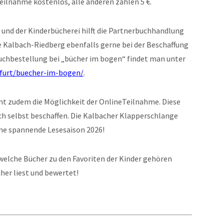
 Teilnahme kostenlos, alle anderen zahlen 5 €.
 und der Kinderbücherei hilft die Partnerbuchhandlung
Kalbach-Riedberg ebenfalls gerne bei der Beschaffung
uchbestellung bei „bücher im bogen“ findet man unter
furt/buecher-im-bogen/
.
eht zudem die Möglichkeit der OnlineTeilnahme. Diese
ch selbst beschaffen. Die Kalbacher Klapperschlange
eine spannende Lesesaison 2026!
welche Bücher zu den Favoriten der Kinder gehören
her liest und bewertet!