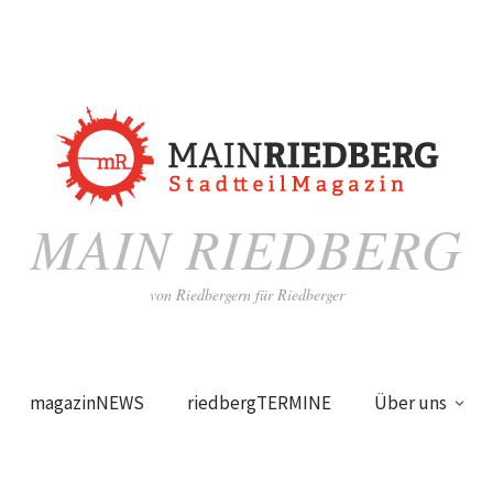
MAIN RIEDBERG
von Riedbergern für Riedberger
magazinNEWS
riedbergTERMINE
Über uns