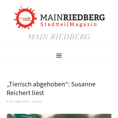
MAIN RIEDBERG
„Tierisch abgehoben“: Susanne
Reichert liest
6. November 2018
von
kmd