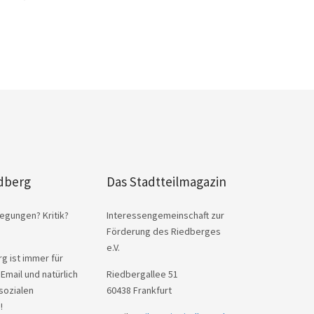
dberg
Das Stadtteilmagazin
egungen? Kritik?
Interessengemeinschaft zur
Förderung des Riedberges
e.V.
g ist immer für
 Email und natürlich
Riedbergallee 51
sozialen
60438 Frankfurt
!