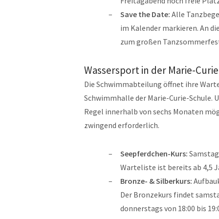
Freitagabend noch freie Plät
Save the Date:
Alle Tanzbegei
im Kalender markieren. An die
zum großen Tanzsommerfest f
Wassersport in der Marie-Curi
Die Schwimmabteilung öffnet ihre Wartel
Schwimmhalle der Marie-Curie-Schule. Um 
Regel innerhalb von sechs Monaten mögli
zwingend erforderlich.
Seepferdchen-Kurs:
Samstags
Warteliste ist bereits ab 4,5 
Bronze- & Silberkurs:
Aufbauk
Der Bronzekurs findet samstag
donnerstags von 18:00 bis 19: