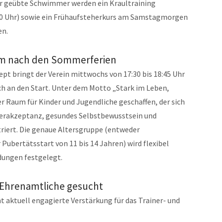
r geübte Schwimmer werden ein Kraultraining
:00 Uhr) sowie ein Frühaufsteherkurs am Samstagmorgen
en.
m nach den Sommerferien
pt bringt der Verein mittwochs von 17:30 bis 18:45 Uhr
ch an den Start. Unter dem Motto „Stark im Leben,
er Raum für Kinder und Jugendliche geschaffen, der sich
erakzeptanz, gesundes Selbstbewusstsein und
riert. Die genaue Altersgruppe (entweder
 Pubertätsstart von 11 bis 14 Jahren) wird flexibel
ungen festgelegt.
 Ehrenamtliche gesucht
 aktuell engagierte Verstärkung für das Trainer- und