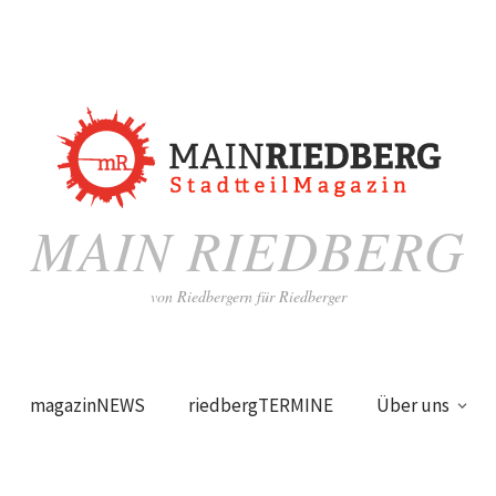
MAIN RIEDBERG
von Riedbergern für Riedberger
magazinNEWS
riedbergTERMINE
Über uns