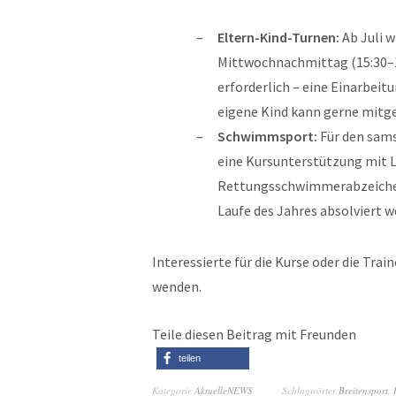
Eltern-Kind-Turnen:
Ab Juli w
Mittwochnachmittag (15:30–16
erforderlich – eine Einarbeit
eigene Kind kann gerne mitg
Schwimmsport:
Für den sams
eine Kursunterstützung mit Le
Rettungsschwimmerabzeichen i
Laufe des Jahres absolviert w
Interessierte für die Kurse oder die Tra
wenden.
Teile diesen Beitrag mit Freunden
teilen
Kategorie
AktuelleNEWS
Schlagwörter
Breitensport
,