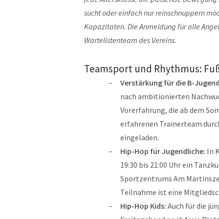
sucht oder einfach nur reinschnuppern möch
Kapazitäten. Die Anmeldung für alle Angeb
Wartelistenteam des Vereins.
Teamsport und Rhythmus: Fuß
Verstärkung für die B-Jugen
nach ambitionierten Nachwuch
Vorerfahrung, die ab dem So
erfahrenen Trainerteam durch
eingeladen.
Hip-Hop für Jugendliche:
In 
19:30 bis 21:00 Uhr ein Tanzk
Sportzentrums Am Martinszeh
Teilnahme ist eine Mitgliedsc
Hip-Hop Kids:
Auch für die jü