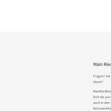
Main Rie
Fragen? Anr
Ideen?
MainRiedber
Dich da: per
auch in den 
Netzwerken