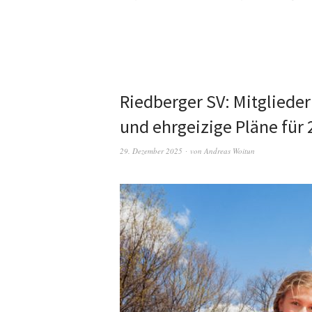
Riedberger SV: Mitgliede
und ehrgeizige Pläne für
29. Dezember 2025
von
Andreas Woitun