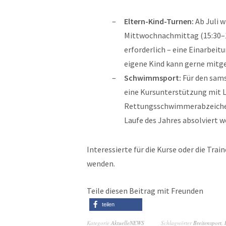
Eltern-Kind-Turnen:
Ab Juli w
Mittwochnachmittag (15:30–16
erforderlich – eine Einarbeit
eigene Kind kann gerne mitg
Schwimmsport:
Für den sams
eine Kursunterstützung mit Le
Rettungsschwimmerabzeichen i
Laufe des Jahres absolviert w
Interessierte für die Kurse oder die Tra
wenden.
Teile diesen Beitrag mit Freunden
teilen
Kategorie
AktuelleNEWS
Schlagwörter
Breitensport
,