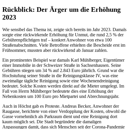
Rückblick: Der Ärger um die Erhöhung
2023
Wie sensibel das Thema ist, zeigte sich bereits im Jahr 2023. Damals
sorgte eine rückwirkende Erhöhung für Unmut, die rund 2,5 % der
Gebührenpflichtigen traf – konkret Anwohner von etwa 100
Straßenabschnitten. Viele Betroffene erhielten die Bescheide erst im
Frühsommer, mussten aber rückwirkend ab Januar zahlen.
Ein prominentes Beispiel war damals Karl Mühlberger, Eigentümer
einer Immobilie in der Schweizer Straße in Sachsenhausen. Seine
Gebühren stiegen um 34 % auf 2.843 Euro jährlich. Grund war die
Hochstufung seiner Straße in die Reinigungsklasse IV, was eine
zweimalige tägliche Reinigung sowie eine Wochenendreinigung
bedeutet. Solche Kosten werden direkt auf die Mieter umgelegt. Im
Fall von Herrn Mühlberger bedeutete dies eine Erhöhung der
Nebenkosten um 100 Euro pro Mietpartei und Abrechnungsjahr.
Auch in Höchst gab es Proteste. Andreas Becker, Anwohner der
Raugasse, berichtete von einer Verdopplung der Kosten, obwohl die
Gasse vornehmlich als Parkraum dient und eine Reinigung dort
kaum möglich sei. Die Stadt begründete die damaligen
Anpassungen damit, dass sich Menschen seit der Corona-Pandemie