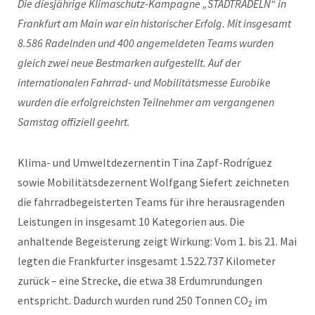
Die diesjährige Klimaschutz-Kampagne „STADTRADELN“ in
Frankfurt am Main war ein historischer Erfolg. Mit insgesamt
8.586 Radelnden und 400 angemeldeten Teams wurden
gleich zwei neue Bestmarken aufgestellt. Auf der
internationalen Fahrrad- und Mobilitätsmesse Eurobike
wurden die erfolgreichsten Teilnehmer am vergangenen
Samstag offiziell geehrt.
Klima- und Umweltdezernentin Tina Zapf-Rodríguez
sowie Mobilitätsdezernent Wolfgang Siefert zeichneten
die fahrradbegeisterten Teams für ihre herausragenden
Leistungen in insgesamt 10 Kategorien aus. Die
anhaltende Begeisterung zeigt Wirkung: Vom 1. bis 21. Mai
legten die Frankfurter insgesamt 1.522.737 Kilometer
zurück – eine Strecke, die etwa 38 Erdumrundungen
entspricht. Dadurch wurden rund 250 Tonnen CO
im
2