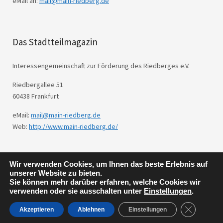
eMail an:
mail@main-riedberg.de
Das Stadtteilmagazin
Interessengemeinschaft zur Förderung des Riedberges e.V.
Riedbergallee 51
60438 Frankfurt
eMail:
mail@main-riedberg.de
Web:
http://www.main-riedberg.de/
Wir verwenden Cookies, um Ihnen das beste Erlebnis auf
© 2026
Main Riedberg.
Powered by
WordPress
unserer Website zu bieten.
Theme: Weta von
Elmastudio
.
Sie können mehr darüber erfahren, welche Cookies wir
verwenden oder sie ausschalten unter
Einstellungen
.
GDPR Cook
Akzeptieren
Ablehnen
Einstellungen