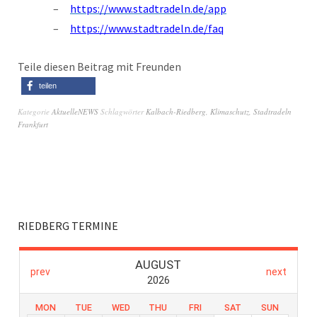
https://www.stadtradeln.de/app
https://www.stadtradeln.de/faq
Teile diesen Beitrag mit Freunden
teilen
Kategorie
AktuelleNEWS
Schlagwörter
Kalbach-Riedberg
,
Klimaschutz
,
Stadtradeln
Frankfurt
RIEDBERG TERMINE