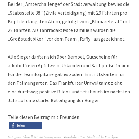
Bei der „Ämterchallenge“ der Stadtverwaltung bewies die
„Stabsstelle 38“ (Zivile Verteidigung) mit 29 Fahrten pro
Kopf den längsten Atem, gefolgt vom „Klimareferat“ mit
28 Fahrten. Als fahrradaktivste Familien wurden die
„Großstadtbiker“ vor dem Team „Ruffy“ ausgezeichnet.
Alle Sieger durften sich über Bembel, Gutscheine für
alkoholfreien Apfelwein, Urkunden und Sachpreise freuen.
Für die Teamkapitäne gab es zudem Eintrittskarten für
den Palmengarten. Das Frankfurter Umweltamt zieht
eine durchweg positive Bilanz und setzt auch im nächsten
Jahr auf eine starke Beteiligung der Bürger.
Teile diesen Beitrag mit Freunden
teilen
Kategorie
AktuelleNEWS
Schlagwörter
Eurobike 2026
,
Stadtradeln Frankfurt