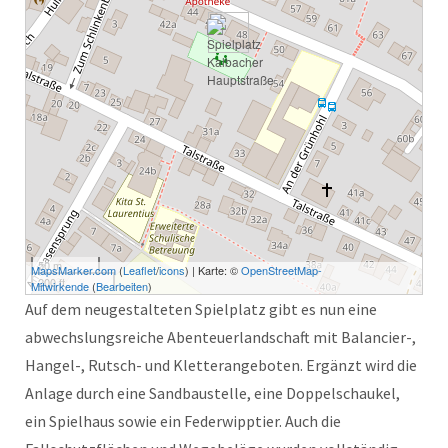
50 m
MapsMarker.com
(
Leaflet
/
icons
) | Karte: ©
OpenStreetMap-
200 ft
Mitwirkende
(
Bearbeiten
)
Auf dem neugestalteten Spielplatz gibt es nun eine
abwechslungsreiche Abenteuerlandschaft mit Balancier-,
Hangel-, Rutsch- und Kletterangeboten. Ergänzt wird die
Anlage durch eine Sandbaustelle, eine Doppelschaukel,
ein Spielhaus sowie ein Federwipptier. Auch die