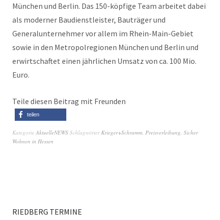
München und Berlin. Das 150-köpfige Team arbeitet dabei
als moderner Baudienstleister, Bauträger und
Generalunternehmer vor allem im Rhein-Main-Gebiet
sowie in den Metropolregionen München und Berlin und
erwirtschaftet einen jährlichen Umsatz von ca. 100 Mio.
Euro.
Teile diesen Beitrag mit Freunden
teilen
Kategorie
AktuelleNEWS
Schlagwörter
Krieger+Schramm
,
Preisverleihung
,
Sicher
Wohnen in Hessen
RIEDBERG TERMINE