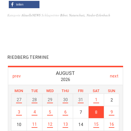
teilen
Kategorie
AktuelleNEWS
Schlagwörter
Biber
,
Naturschutz
,
Nieder-Erlenbach
RIEDBERG TERMINE