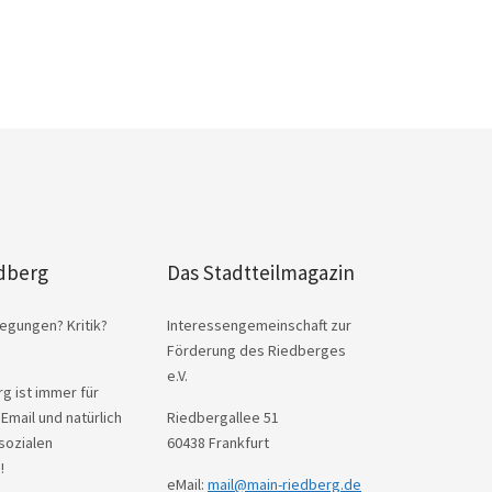
dberg
Das Stadtteilmagazin
egungen? Kritik?
Interessengemeinschaft zur
Förderung des Riedberges
e.V.
g ist immer für
 Email und natürlich
Riedbergallee 51
sozialen
60438 Frankfurt
!
eMail:
mail@main-riedberg.de