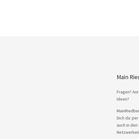
Main Rie
Fragen? Anr
Ideen?
MainRiedber
Dich da: per
auch in den 
Netzwerken