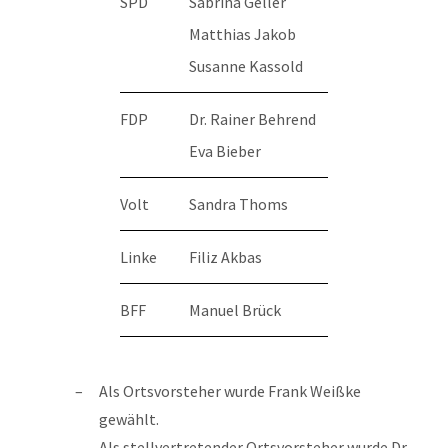
SPD
Sabrina Geller
Matthias Jakob
Susanne Kassold
FDP
Dr. Rainer Behrend
Eva Bieber
Volt
Sandra Thoms
Linke
Filiz Akbas
BFF
Manuel Brück
Als Ortsvorsteher wurde Frank Weißke
gewählt.
Als stellvertretender Ortsvorsteher wurde Dr.