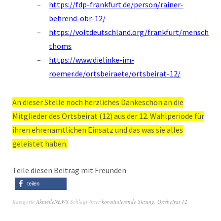
https://fdp-frankfurt.de/person/rainer-
behrend-obr-12/
https://voltdeutschland.org/frankfurt/menschen/
thoms
https://www.dielinke-im-
roemer.de/ortsbeiraete/ortsbeirat-12/
An dieser Stelle noch herzliches Dankeschön an die
Mitglieder des Ortsbeirat (12) aus der 12. Wahlperiode für
ihren ehrenamtlichen Einsatz und das was sie alles
geleistet haben.
Teile diesen Beitrag mit Freunden
teilen
Kategorie
AktuelleNEWS
Schlagwörter
konstituierende Sitzung
,
Ortsbeirat 12