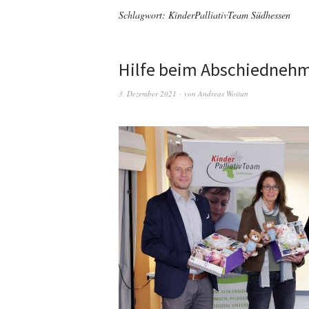
Schlagwort:
KinderPalliativTeam Südhessen
Hilfe beim Abschiedneh
3. Dezember 2021
von
Andreas Woitun