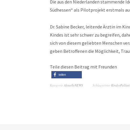
Die aus den Niederlanden stammende Idee
Südhessen“ als Pilotprojekt erstmals a
Dr. Sabine Becker, leitende Ärztin im Ki
Kindes ist sehr schwer zu begreifen, dahe
sich von diesem geliebten Menschen ver
geben Betroffenen die Möglichkeit, Trau
Teile diesen Beitrag mit Freunden
teilen
Kategorie
AktuelleNEWS
Schlagwörter
KinderPalliat