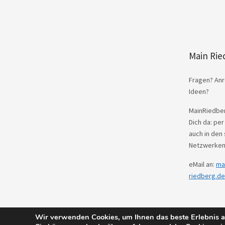
Main Rie
Fragen? Anr
Ideen?
MainRiedber
Dich da: per
auch in den 
Netzwerken
eMail an:
ma
riedberg.de
Wir verwenden Cookies, um Ihnen das beste Erlebnis au
© 2026
Main Riedberg.
Powered by
WordPres