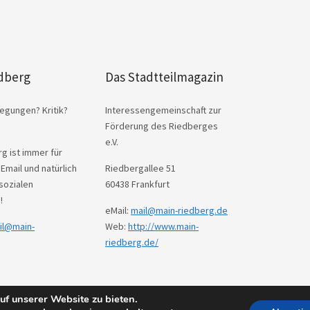
dberg
Das Stadtteilmagazin
egungen? Kritik?
Interessengemeinschaft zur
Förderung des Riedberges
e.V.
g ist immer für
 Email und natürlich
Riedbergallee 51
sozialen
60438 Frankfurt
!
eMail:
mail@main-riedberg.de
il@main-
Web:
http://www.main-
riedberg.de/
f unserer Website zu bieten.
s
Theme: Weta von
Elmastudio
.