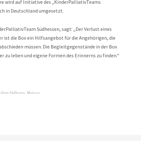
 wird auf Initiative des „KinderPalliativTeams
uch in Deutschland umgesetzt.
nderPalliativTeam Südhessen, sagt: „Der Verlust eines
r ist die Box ein Hilfsangebot für die Angehörigen, die
abschieden müssen. Die Begleitgegenstände in der Box
er zu leben und eigene Formen des Erinnerns zu finden.“
ivTeam Südhessen
,
Mainova