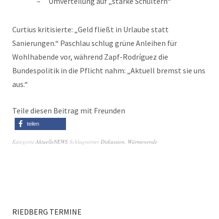
Umverteilung auf „starke Schultern“
Curtius kritisierte: „Geld fließt in Urlaube statt
Sanierungen.“ Paschlau schlug grüne Anleihen für
Wohlhabende vor, während Zapf-Rodríguez die
Bundespolitik in die Pflicht nahm: „Aktuell bremst sie uns
aus.“
Teile diesen Beitrag mit Freunden
teilen
Kategorie
AktuelleNEWS
Schlagwörter
Diskussion
,
Wärmewende
RIEDBERG TERMINE