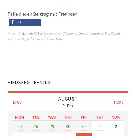
Teile diesen Beitrag mit Freunden
teilen
Kategorie
AktuelleNEWS
Schlagwörter
Billabong Familienzentrum e. V.
,
Digitale
Senioren
,
Digitaler Engel
,
Online-Hilfe
RIEDBERG TERMINE