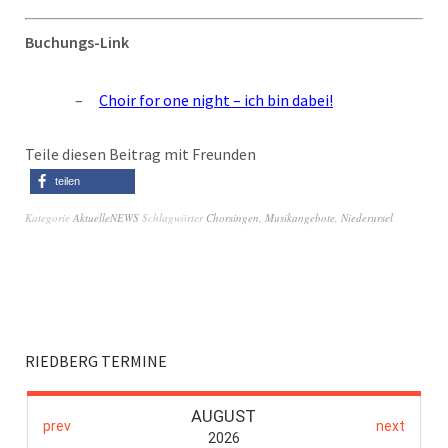
Buchungs-Link
Choir for one night – ich bin dabei!
Teile diesen Beitrag mit Freunden
teilen
Kategorie
AktuelleNEWS
Schlagwörter
Chorsingen
,
Musikangebote
,
Niederursel
RIEDBERG TERMINE