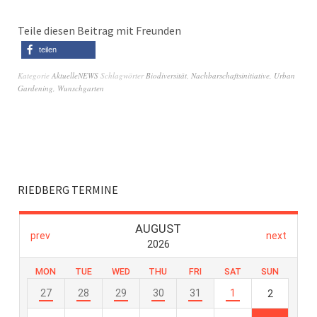
Teile diesen Beitrag mit Freunden
teilen
Kategorie
AktuelleNEWS
Schlagwörter
Biodiversität
,
Nachbarschaftsinitiative
,
Urban
Gardening
,
Wunschgarten
RIEDBERG TERMINE