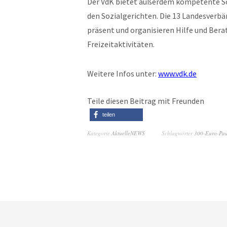
Der VdK bietet außerdem kompetente Soz
den Sozialgerichten. Die 13 Landesverbä
präsent und organisieren Hilfe und Be
Freizeitaktivitäten.
Weitere Infos unter:
www.vdk.de
Teile diesen Beitrag mit Freunden
teilen
Kategorie
AktuelleNEWS
Schlagwörter
300-Euro-Pau