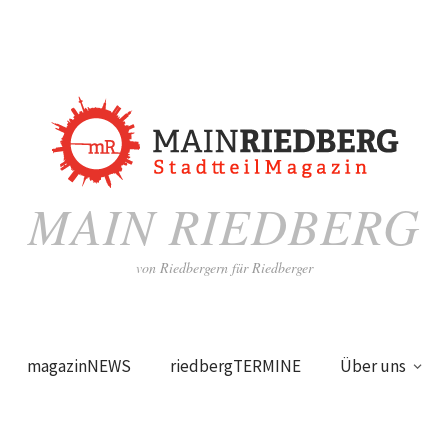
MAIN RIEDBERG
von Riedbergern für Riedberger
magazinNEWS
riedbergTERMINE
Über uns