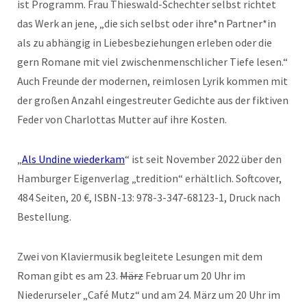
ist Programm. Frau Thieswald-Schechter selbst richtet
das Werk an jene, „die sich selbst oder ihre*n Partner*in
als zu abhängig in Liebesbeziehungen erleben oder die
gern Romane mit viel zwischenmenschlicher Tiefe lesen.“
Auch Freunde der modernen, reimlosen Lyrik kommen mit
der großen Anzahl eingestreuter Gedichte aus der fiktiven
Feder von Charlottas Mutter auf ihre Kosten.
„
Als Undine wiederkam
“ ist seit November 2022 über den
Hamburger Eigenverlag „tredition“ erhältlich. Softcover,
484 Seiten, 20 €, ISBN-13: 978-3-347-68123-1, Druck nach
Bestellung.
Zwei von Klaviermusik begleitete Lesungen mit dem
Roman gibt es am 23.
März
Februar um 20 Uhr im
Niederurseler „Café Mutz“ und am 24. März um 20 Uhr im