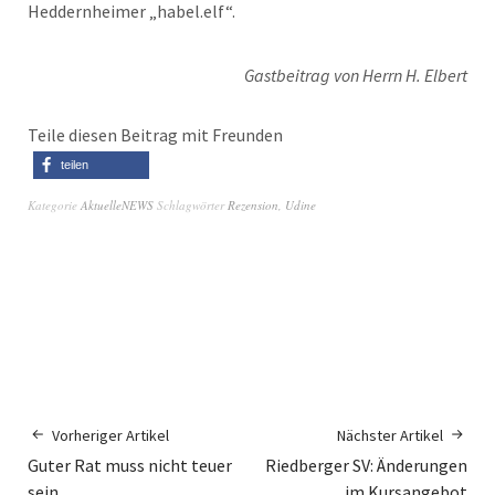
Heddernheimer „habel.elf“.
Gastbeitrag von Herrn H. Elbert
Teile diesen Beitrag mit Freunden
teilen
Kategorie
AktuelleNEWS
Schlagwörter
Rezension
,
Udine
Vorheriger Artikel
Nächster Artikel
Guter Rat muss nicht teuer
Riedberger SV: Änderungen
sein
im Kursangebot