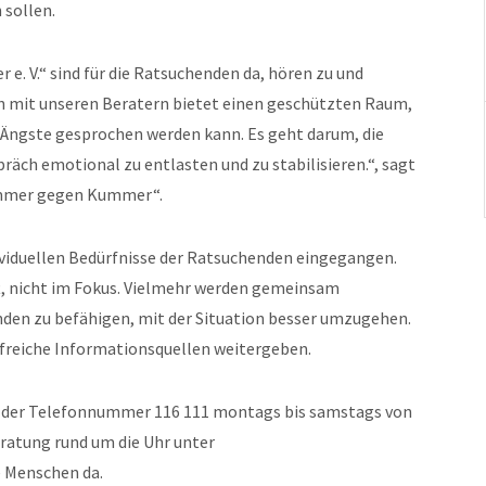
 sollen.
. V.“ sind für die Ratsuchenden da, hören zu und
h mit unseren Beratern bietet einen geschützten Raum,
d Ängste gesprochen werden kann. Es geht darum, die
räch emotional zu entlasten und zu stabilisieren.“, sagt
Nummer gegen Kummer“.
dividuellen Bedürfnisse der Ratsuchenden eingegangen.
ft, nicht im Fokus. Vielmehr werden gemeinsam
nden zu befähigen, mit der Situation besser umzugehen.
lfreiche Informationsquellen weitergeben.
er der Telefonnummer 116 111 montags bis samstags von
Beratung rund um die Uhr unter
 Menschen da.