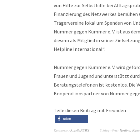
von Hilfe zur Selbsthilfe bei Alltagspr
Finanzierung des Netzwerkes bemühen s
Trägervereine lokal um Spenden von Un
Nummer gegen Kummer e. V. ist aus de
diesem als Mitglied in seiner Zielsetzun
Helpline International“.
Nummer gegen Kummer e. V. wird geförde
Frauen und Jugend und unterstützt durc
Beratungstelefonen ist kostenlos. Die 
Kooperationspartner von Nummer gegen 
Teile diesen Beitrag mit Freunden
teilen
Kategorie
AktuelleNEWS
Schlagwörter
Hotline
,
Numm