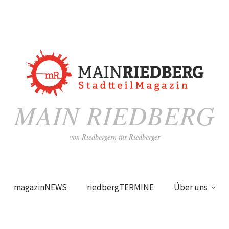
MAIN RIEDBERG
von Riedbergern für Riedberger
magazinNEWS
riedbergTERMINE
Über uns