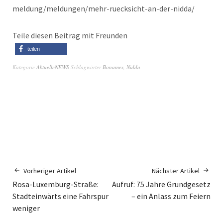
meldung/meldungen/mehr-ruecksicht-an-der-nidda/
Teile diesen Beitrag mit Freunden
teilen
Kategorie
AktuelleNEWS
Schlagwörter
Bonames
,
Nidda
Vorheriger Artikel
Nächster Artikel
Rosa-Luxemburg-Straße:
Aufruf: 75 Jahre Grundgesetz
Stadteinwärts eine Fahrspur
– ein Anlass zum Feiern
weniger