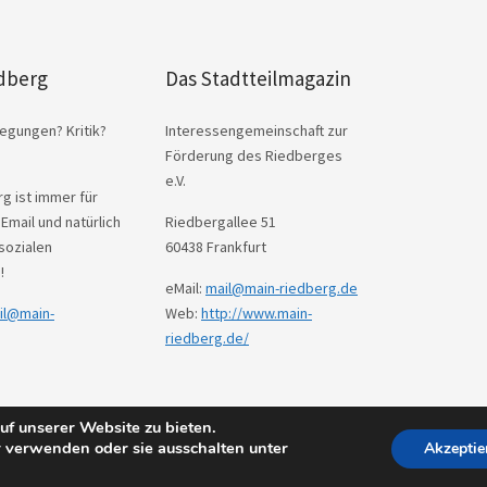
dberg
Das Stadtteilmagazin
egungen? Kritik?
Interessengemeinschaft zur
Förderung des Riedberges
e.V.
g ist immer für
 Email und natürlich
Riedbergallee 51
sozialen
60438 Frankfurt
!
eMail:
mail@main-riedberg.de
il@main-
Web:
http://www.main-
riedberg.de/
f unserer Website zu bieten.
s
Theme: Weta von
Elmastudio
.
 verwenden oder sie ausschalten unter
Akzeptie