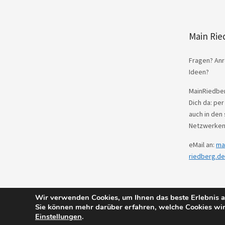
Main Rie
Fragen? Anr
Ideen?
MainRiedber
Dich da: per
auch in den 
Netzwerken
eMail an:
ma
riedberg.de
Wir verwenden Cookies, um Ihnen das beste Erlebnis au
© 2026
Main Riedberg.
Powered by
WordPres
Sie können mehr darüber erfahren, welche Cookies wir
Einstellungen
.