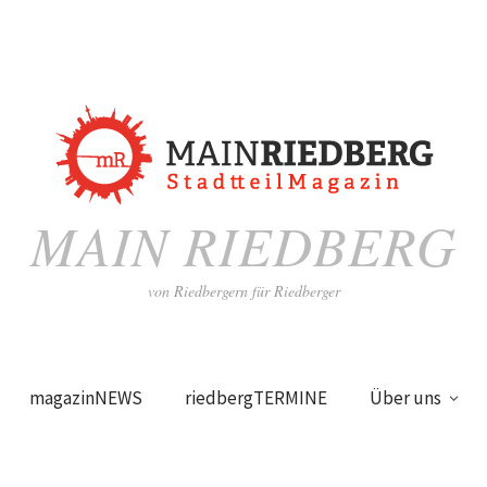
MAIN RIEDBERG
von Riedbergern für Riedberger
magazinNEWS
riedbergTERMINE
Über uns