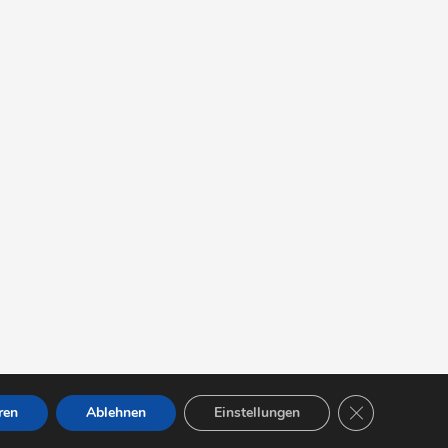
GDPR Cookie-B
ren
Ablehnen
Einstellungen