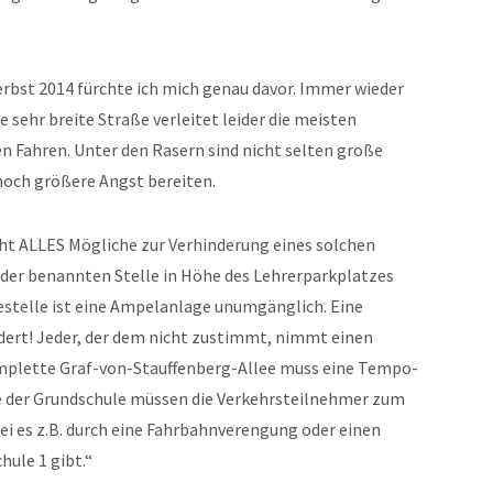
erbst 2014 fürchte ich mich genau davor. Immer wieder
e sehr breite Straße verleitet leider die meisten
n Fahren. Unter den Rasern sind nicht selten große
noch größere Angst bereiten.
cht ALLES Mögliche zur Verhinderung eines solchen
n der benannten Stelle in Höhe des Lehrerparkplatzes
telle ist eine Ampelanlage unumgänglich. Eine
dert! Jeder, der dem nicht zustimmt, nimmt einen
komplette Graf-von-Stauffenberg-Allee muss eine Tempo-
 der Grundschule müssen die Verkehrsteilnehmer zum
 es z.B. durch eine Fahrbahnverengung oder einen
hule 1 gibt.“