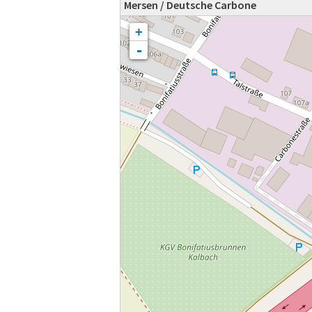
Mersen / Deutsche Carbone
Karte wird geladen - bitte warten...
+
-