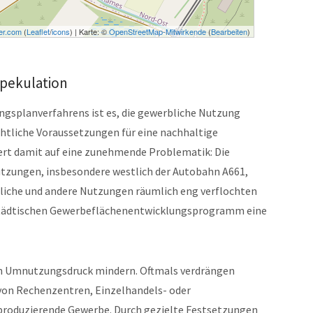
er.com
(
Leaflet
/
icons
) | Karte: ©
OpenStreetMap-Mitwirkende
(
Bearbeiten
)
pekulation
ngsplanverfahrens ist es, die gewerbliche Nutzung
chtliche Voraussetzungen für eine nachhaltige
iert damit auf eine zunehmende Problematik: Die
zungen, insbesondere westlich der Autobahn A661,
liche und andere Nutzungen räumlich eng verflochten
 städtischen Gewerbeflächenentwicklungsprogramm eine
en Umnutzungsdruck mindern. Oftmals verdrängen
 von Rechenzentren, Einzelhandels- oder
produzierende Gewerbe. Durch gezielte Festsetzungen