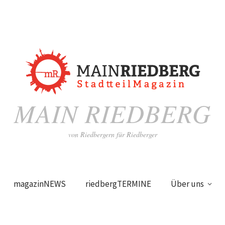
MAIN RIEDBERG
von Riedbergern für Riedberger
magazinNEWS
riedbergTERMINE
Über uns