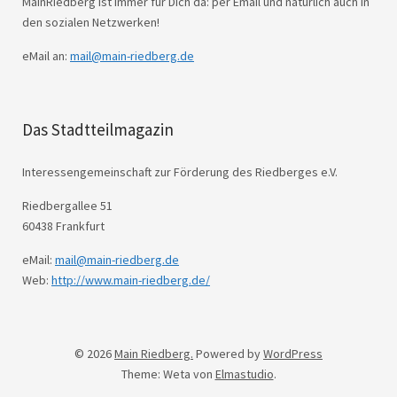
MainRiedberg ist immer für Dich da: per Email und natürlich auch in
den sozialen Netzwerken!
eMail an:
mail@main-riedberg.de
Das Stadtteilmagazin
Interessengemeinschaft zur Förderung des Riedberges e.V.
Riedbergallee 51
60438 Frankfurt
eMail:
mail@main-riedberg.de
Web:
http://www.main-riedberg.de/
© 2026
Main Riedberg.
Powered by
WordPress
Theme: Weta von
Elmastudio
.