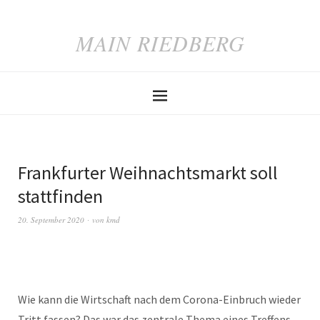
MAIN RIEDBERG
Frankfurter Weihnachtsmarkt soll
stattfinden
20. September 2020
von
kmd
Wie kann die Wirtschaft nach dem Corona-Einbruch wieder
Tritt fassen? Das war das zentrale Thema eines Treffens