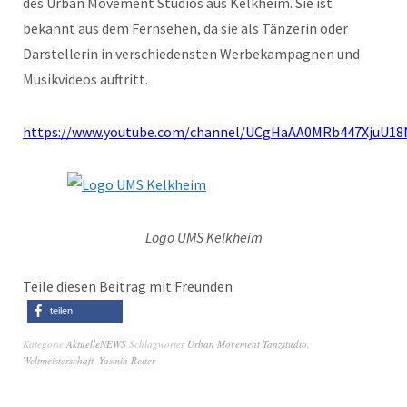
des Urban Movement Studios aus Kelkheim. Sie ist
bekannt aus dem Fernsehen, da sie als Tänzerin oder
Darstellerin in verschiedensten Werbekampagnen und
Musikvideos auftritt.
https://www.youtube.com/channel/UCgHaAA0MRb447XjuU1
Logo UMS Kelkheim
Teile diesen Beitrag mit Freunden
teilen
Kategorie
AktuelleNEWS
Schlagwörter
Urban Movement Tanzstudio
,
Weltmeisterschaft
,
Yasmin Reiter