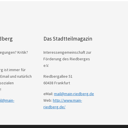
dberg
Das Stadtteilmagazin
egungen? Kritik?
Interessengemeinschaft zur
Förderung des Riedberges
e.V.
g ist immer für
 Email und natürlich
Riedbergallee 51
sozialen
60438 Frankfurt
!
eMail:
mail@main-riedberg.de
il@main-
Web:
http://www.main-
riedberg.de/