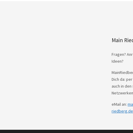
Main Rie
Fragen? Anr
Ideen?
MainRiedber
Dich da: per
auch in den 
Netzwerken
eMail an:
ma
riedberg.de