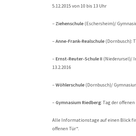
5.12.2015 von 10 bis 13 Uhr
–
Ziehenschule
(Eschersheim)/ Gymnasium
–
Anne-Frank-Realschule
(Dornbusch): Ta
–
Ernst-Reuter-Schule II
(Niederursel)/ 
13.2.2016
–
Wöhlerschule
(Dornbusch)/ Gymnasium: 
–
Gymnasium Riedberg
: Tag der offenen
Alle Informationstage auf einen Blick fi
offenen Tür“.