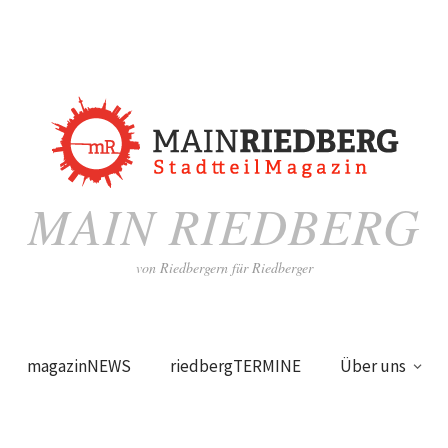
MAIN RIEDBERG
von Riedbergern für Riedberger
magazinNEWS
riedbergTERMINE
Über uns