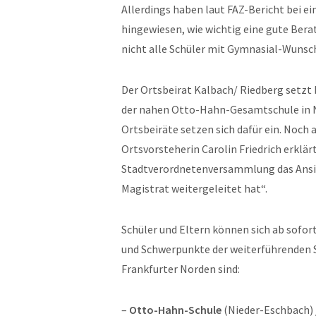
Allerdings haben laut FAZ-Bericht bei 
hingewiesen, wie wichtig eine gute Bera
nicht alle Schüler mit Gymnasial-Wunsc
Der Ortsbeirat Kalbach/ Riedberg setz
der nahen Otto-Hahn-Gesamtschule in N
Ortsbeiräte setzen sich dafür ein. Noch 
Ortsvorsteherin Carolin Friedrich erklär
Stadtverordnetenversammlung das Ansinn
Magistrat weitergeleitet hat“.
Schüler und Eltern können sich ab sofort
und Schwerpunkte der weiterführenden S
Frankfurter Norden sind:
–
Otto-Hahn-Schule
(Nieder-Eschbach) 