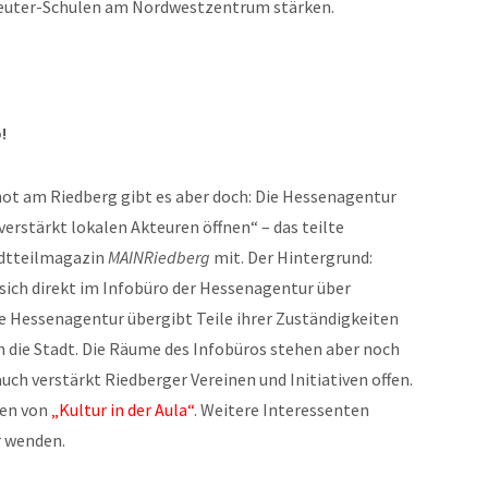
Reuter-Schulen am Nordwestzentrum stärken.
!
t am Riedberg gibt es aber doch: Die Hessenagentur
erstärkt lokalen Akteuren öffnen“ – das teilte
adtteilmagazin
MAINRiedberg
mit. Der Hintergrund:
ich direkt im Infobüro der Hessenagentur über
e Hessenagentur übergibt Teile ihrer Zuständigkeiten
 die Stadt. Die Räume des Infobüros stehen aber noch
auch verstärkt Riedberger Vereinen und Initiativen offen.
gen von
„Kultur in der Aula“
. Weitere Interessenten
r wenden.