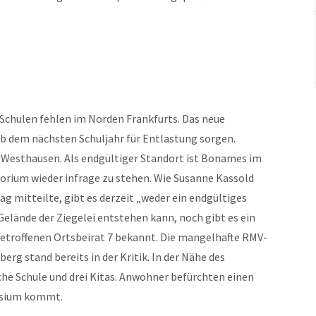
 Schulen fehlen im Norden Frankfurts. Das neue
b dem nächsten Schuljahr für Entlastung sorgen.
 Westhausen. Als endgültiger Standort ist Bonames im
sorium wieder infrage zu stehen. Wie Susanne Kassold
ag mitteilte, gibt es derzeit „weder ein endgültiges
elände der Ziegelei entstehen kann, noch gibt es ein
betroffenen Ortsbeirat 7 bekannt. Die mangelhafte RMV-
rg stand bereits in der Kritik. In der Nähe des
che Schule und drei Kitas. Anwohner befürchten einen
nasium kommt.