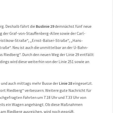
g. Deshalb fährt die
Buslinie 29
demnächst fünf neue
g der Graf-von-Stauffenberg-Allee sowie der Carl-
istikow-Straße“, „Ernst-Balser-Straße“, „Hans-
raße“. Neu ist auch die unmittelbar an der U-Bahn-
s Riedberg“. Durch den neuen Weg der Linie 29 entfällt
ings wird diese weiterhin von der Linie 251 sowie an
n und auch mittags mehr Busse der
Linie 28
eingesetzt.
ort Riedberg“ verbessern. Weitere gute Nachricht für
achgefragten Fahrten um 7.18 Uhr und 7.33 Uhr von
eweils ein Wagen angehängt. Ob diese Maßnahmen
am Riedberg ausreichen, wird noch geprüft.