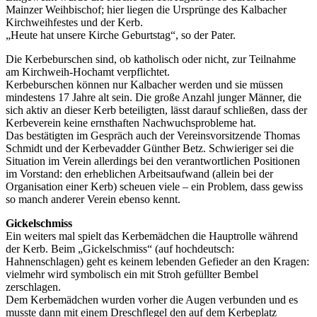
Mainzer Weihbischof; hier liegen die Ursprünge des Kalbacher
Kirchweihfestes und der Kerb.
„Heute hat unsere Kirche Geburtstag“, so der Pater.
Die Kerbeburschen sind, ob katholisch oder nicht, zur Teilnahme
am Kirchweih-Hochamt verpflichtet.
Kerbeburschen können nur Kalbacher werden und sie müssen
mindestens 17 Jahre alt sein. Die große Anzahl junger Männer, die
sich aktiv an dieser Kerb beteiligten, lässt darauf schließen, dass der
Kerbeverein keine ernsthaften Nachwuchsprobleme hat.
Das bestätigten im Gespräch auch der Vereinsvorsitzende Thomas
Schmidt und der Kerbevadder Günther Betz. Schwieriger sei die
Situation im Verein allerdings bei den verantwortlichen Positionen
im Vorstand: den erheblichen Arbeitsaufwand (allein bei der
Organisation einer Kerb) scheuen viele – ein Problem, dass gewiss
so manch anderer Verein ebenso kennt.
Gickelschmiss
Ein weiters mal spielt das Kerbemädchen die Hauptrolle während
der Kerb. Beim „Gickelschmiss“ (auf hochdeutsch:
Hahnenschlagen) geht es keinem lebenden Gefieder an den Kragen:
vielmehr wird symbolisch ein mit Stroh gefüllter Bembel
zerschlagen.
Dem Kerbemädchen wurden vorher die Augen verbunden und es
musste dann mit einem Dreschflegel den auf dem Kerbeplatz