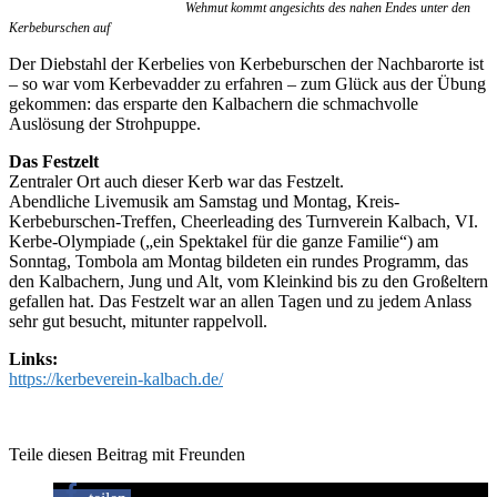
Wehmut kommt angesichts des nahen Endes unter den
Kerbeburschen auf
Der Diebstahl der Kerbelies von Kerbeburschen der Nachbarorte ist
– so war vom Kerbevadder zu erfahren – zum Glück aus der Übung
gekommen: das ersparte den Kalbachern die schmachvolle
Auslösung der Strohpuppe.
Das Festzelt
Zentraler Ort auch dieser Kerb war das Festzelt.
Abendliche Livemusik am Samstag und Montag, Kreis-
Kerbeburschen-Treffen, Cheerleading des Turnverein Kalbach, VI.
Kerbe-Olympiade („ein Spektakel für die ganze Familie“) am
Sonntag, Tombola am Montag bildeten ein rundes Programm, das
den Kalbachern, Jung und Alt, vom Kleinkind bis zu den Großeltern
gefallen hat. Das Festzelt war an allen Tagen und zu jedem Anlass
sehr gut besucht, mitunter rappelvoll.
Links:
https://kerbeverein-kalbach.de/
Teile diesen Beitrag mit Freunden