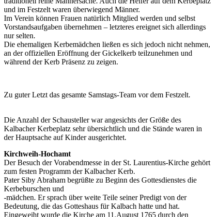
traditionell reine Männersache. Auch die Helfer auf dem Kerbeplatz
und im Festzelt waren überwiegend Männer.
Im Verein können Frauen natürlich Mitglied werden und selbst
Vorstandsaufgaben übernehmen – letzteres ereignet sich allerdings
nur selten.
Die ehemaligen Kerbemädchen ließen es sich jedoch nicht nehmen,
an der offiziellen Eröffnung der Gickelkerb teilzunehmen und
während der Kerb Präsenz zu zeigen.
Zu guter Letzt das gesamte Samstags-Team vor dem Festzelt.
Die Anzahl der Schausteller war angesichts der Größe des
Kalbacher Kerbeplatz sehr übersichtlich und die Stände waren in
der Hauptsache auf Kinder ausgerichtet.
Kirchweih-Hochamt
Der Besuch der Vorabendmesse in der St. Laurentius-Kirche gehört
zum festen Programm der Kalbacher Kerb.
Pater Siby Abraham begrüßte zu Beginn des Gottesdienstes die
Kerbeburschen und
-mädchen. Er sprach über weite Teile seiner Predigt von der
Bedeutung, die das Gotteshaus für Kalbach hatte und hat.
Eingeweiht wurde die Kirche am 11.August 1765 durch den