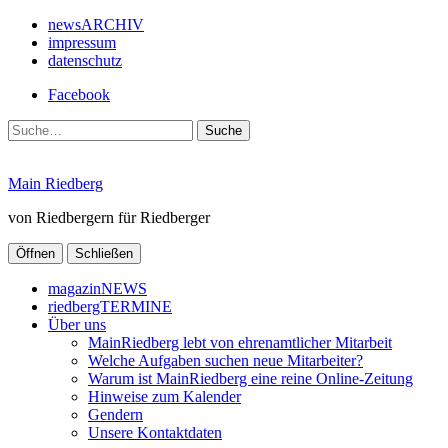
newsARCHIV
impressum
datenschutz
Facebook
Suche
Main Riedberg
von Riedbergern für Riedberger
Öffnen
Schließen
magazinNEWS
riedbergTERMINE
Über uns
MainRiedberg lebt von ehrenamtlicher Mitarbeit
Welche Aufgaben suchen neue Mitarbeiter?
Warum ist MainRiedberg eine reine Online-Zeitung
Hinweise zum Kalender
Gendern
Unsere Kontaktdaten