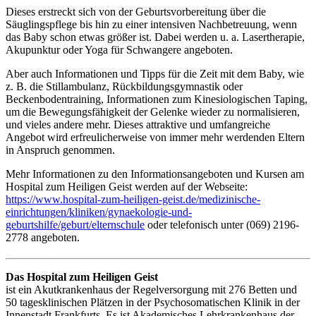
Dieses erstreckt sich von der Geburtsvorbereitung über die
Säuglingspflege bis hin zu einer intensiven Nachbetreuung, wenn
das Baby schon etwas größer ist. Dabei werden u. a. Lasertherapie,
Akupunktur oder Yoga für Schwangere angeboten.
Aber auch Informationen und Tipps für die Zeit mit dem Baby, wie
z. B. die Stillambulanz, Rückbildungsgymnastik oder
Beckenbodentraining, Informationen zum Kinesiologischen Taping,
um die Bewegungsfähigkeit der Gelenke wieder zu normalisieren,
und vieles andere mehr. Dieses attraktive und umfangreiche
Angebot wird erfreulicherweise von immer mehr werdenden Eltern
in Anspruch genommen.
Mehr Informationen zu den Informationsangeboten und Kursen am
Hospital zum Heiligen Geist werden auf der Webseite:
https://www.hospital-zum-heiligen-geist.de/medizinische-
einrichtungen/kliniken/gynaekologie-und-
geburtshilfe/geburt/elternschule
oder telefonisch unter (069) 2196-
2778 angeboten.
Das Hospital zum Heiligen Geist
ist ein Akutkrankenhaus der Regelversorgung mit 276 Betten und
50 tagesklinischen Plätzen in der Psychosomatischen Klinik in der
Innenstadt Frankfurts. Es ist Akademisches Lehrkrankenhaus der