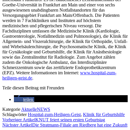
Goethe-Universität in Frankfurt am Main und einer von sechs
ausgewiesenen unabdingbaren Notfallstandorten für das
Versorgungsgebiet Frankfurt am Main/Offenbach. Die Patienten
werden in 7 Fachkliniken und Instituten auf höchstem
medizinischen und pflegerischen Niveau versorgt. Die
Fachdisziplinen umfassen die Medizinische Klinik (Kardiologie,
Gastroenterologie, Notfallmedizin und Pulmonologie), die Klinik für
Allgemein- und Viszeralchirurgie, die Klinik für Orthopädie, Unfall-
und Wirbelsäulenchirurgie, die Psychosomatische Klinik, die Klinik
für Gynäkologie und Geburtshilfe, die Klinik für Anästhesiologie
sowie das Zentralinstitut für Radiologie. Zum Angebot zählen
zudem die Onkologische Ambulanz, das Interdisziplinäre
Schmerzzentrum sowie das zertifizierte Endoprothetikzentrum
(EPZ). Weitere Informationen im Internet:
www.hospital-zum-
heiligen-geist.de
.
Teile diesen Beitrag mit Freunden
teilen
Kategorie
AktuelleNEWS
Schlagwörter
Hospital-zum-Heiligen-Geist
,
Klinik für Geburtshilfe
Vorheriger Artikel
KNUT feiert seinen ersten Geburtstag
Nächster Artikel
Die Stratmann-Filiale am Riedberg hat eine Zukunft