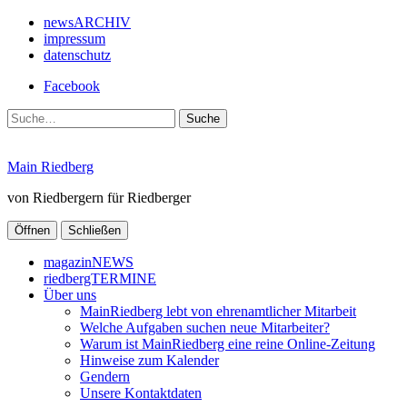
newsARCHIV
impressum
datenschutz
Facebook
Suche
Main Riedberg
von Riedbergern für Riedberger
Öffnen
Schließen
magazinNEWS
riedbergTERMINE
Über uns
MainRiedberg lebt von ehrenamtlicher Mitarbeit
Welche Aufgaben suchen neue Mitarbeiter?
Warum ist MainRiedberg eine reine Online-Zeitung
Hinweise zum Kalender
Gendern
Unsere Kontaktdaten