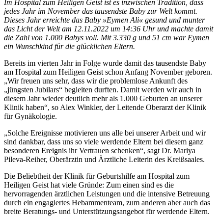
Im Hospital zum Heiligen Geist ist es inzwischen Tradition, dass
jedes Jahr im November das tausendste Baby zur Welt kommt.
Dieses Jahr erreichte das Baby »Eymen Ali« gesund und munter
das Licht der Welt am 12.11.2022 um 14:36 Uhr und machte damit
die Zahl von 1.000 Babys voll. Mit 3.330 g und 51 cm war Eymen
ein Wunschkind für die glücklichen Eltern.
Bereits im vierten Jahr in Folge wurde damit das tausendste Baby
am Hospital zum Heiligen Geist schon Anfang November geboren.
„Wir freuen uns sehr, dass wir die problemlose Ankunft des
„jüngsten Jubilars“ begleiten durften. Damit werden wir auch in
diesem Jahr wieder deutlich mehr als 1.000 Geburten an unserer
Klinik haben“, so Alex Winkler, der Leitende Oberarzt der Klinik
für Gynäkologie.
„Solche Ereignisse motivieren uns alle bei unserer Arbeit und wir
sind dankbar, dass uns so viele werdende Eltern bei diesem ganz
besonderen Ereignis ihr Vertrauen schenken“, sagt Dr. Mariya
Pileva-Reiher, Oberärztin und Ärztliche Leiterin des Kreißsaales.
Die Beliebtheit der Klinik für Geburtshilfe am Hospital zum
Heiligen Geist hat viele Gründe: Zum einen sind es die
hervorragenden ärztlichen Leistungen und die intensive Betreuung
durch ein engagiertes Hebammenteam, zum anderen aber auch das
breite Beratungs- und Unterstützungsangebot für werdende Eltern.