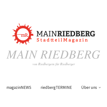
MAIN RIEDBERG
von Riedbergern für Riedberger
magazinNEWS
riedbergTERMINE
Über uns