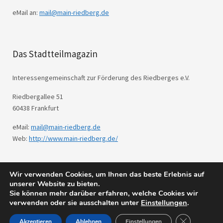
eMail an:
mail@main-riedberg.de
Das Stadtteilmagazin
Interessengemeinschaft zur Förderung des Riedberges e.V.
Riedbergallee 51
60438 Frankfurt
eMail:
mail@main-riedberg.de
Web:
http://www.main-riedberg.de/
Wir verwenden Cookies, um Ihnen das beste Erlebnis auf
© 2026
Main Riedberg.
Powered by
WordPress
unserer Website zu bieten.
Theme: Weta von
Elmastudio
.
Sie können mehr darüber erfahren, welche Cookies wir
verwenden oder sie ausschalten unter
Einstellungen
.
GDPR Cookie
Akzeptieren
Ablehnen
Einstellungen