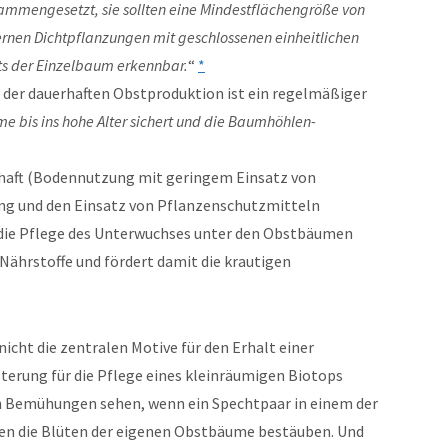
sammengesetzt, sie sollten eine Mindestflächengröße von
rnen Dichtpflanzungen mit geschlossenen einheitlichen
ts der Einzelbaum erkennbar.
“
*
 der dauerhaften Obstproduktion ist ein regelmäßiger
e bis ins hohe Alter sichert und die Baumhöhlen-
haft (Bodennutzung mit geringem Einsatz von
gung und den Einsatz von Pflanzenschutzmitteln
 die Pflege des Unterwuchses unter den Obstbäumen
Nährstoffe und fördert damit die krautigen
icht die zentralen Motive für den Erhalt einer
erung für die Pflege eines kleinräumigen Biotops
en Bemühungen sehen, wenn ein Spechtpaar in einem der
nen die Blüten der eigenen Obstbäume bestäuben. Und