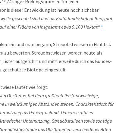
is 1974 sogar Rodungsprämien für jeden
is dieser Entwicklung ist heute noch sichtbar:
eile geschützt sind und als Kulturlandschaft gelten, gibt
auf einer Fläche von insgesamt etwa 9.100 Hektar
.“
*
nken ein und man begann, Streuobstwiesen in Hinblick
neu zu bewerten. Streuobstwiesen werden heute als
 Liste“ aufgeführt und mittlerweile durch das Bundes-
s geschützte Biotope eingestuft.
twiese lautet wie folgt:
ven Obstbaus, bei dem größtenteils starkwüchsige,
in weiträumigen Abständen stehen. Charakteristisch für
ternutzung als Dauergrünland. Daneben gibt es
rtnerischer Unternutzung, Streuobstalleen sowie sonstige
d Streuobstbestände aus Obstbäumen verschiedener Arten