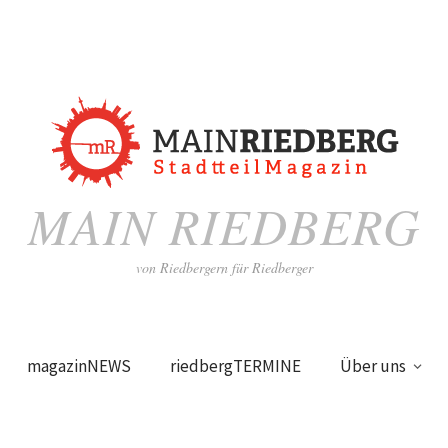
MAIN RIEDBERG
von Riedbergern für Riedberger
magazinNEWS
riedbergTERMINE
Über uns