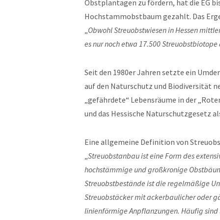
Obstplantagen zu fördern, hat die EG b
Hochstammobstbaum gezahlt. Das Ergebn
„
Obwohl Streuobstwiesen in Hessen mittlerw
es nur noch etwa 17.500 Streuobstbiotope 
Seit den 1980er Jahren setzte ein Umde
auf den Naturschutz und Biodiversität 
„gefährdete“ Lebensräume in der „Roten
und das Hessische Naturschutzgesetz al
Eine allgemeine Definition von Streuobs
„
Streuobstanbau ist eine Form des extensi
hochstämmige und großkronige Obstbäume 
Streuobstbestände ist die regelmäßige Un
Streuobstäcker mit ackerbaulicher oder gä
linienförmige Anpflanzungen. Häufig sin