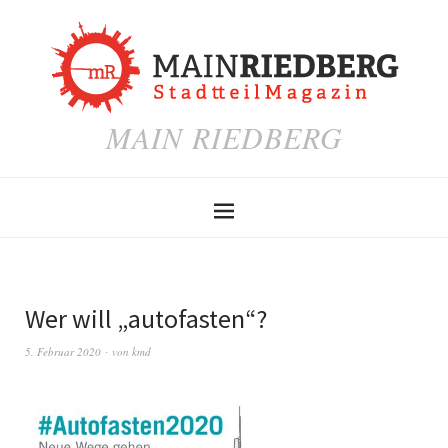
MAIN RIEDBERG
Wer will „autofasten“?
5. Februar 2020
von
kmd