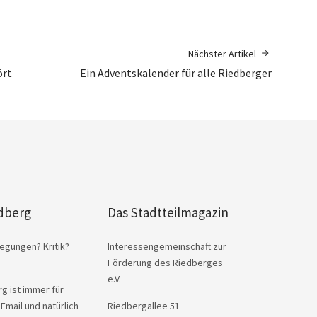
Nächster Artikel
ört
Ein Adventskalender für alle Riedberger
dberg
Das Stadtteilmagazin
egungen? Kritik?
Interessengemeinschaft zur
Förderung des Riedberges
e.V.
g ist immer für
 Email und natürlich
Riedbergallee 51