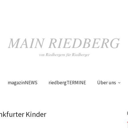
MAIN RIEDBERG
von Riedbergern für Riedberger
magazinNEWS
riedbergTERMINE
Über uns
nkfurter Kinder