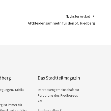
Nächster Artikel
Altkleider sammeln für den SC Riedberg
dberg
Das Stadtteilmagazin
egungen? Kritik?
Interessengemeinschaft zur
Förderung des Riedberges
e.V.
g ist immer für
 Email und natürlich
Riedbergallee 51