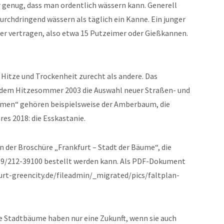
genug, dass man ordentlich wässern kann. Generell
 durchdringend wässern als täglich ein Kanne. Ein junger
er vertragen, also etwa 15 Putzeimer oder Gießkannen.
tze und Trockenheit zurecht als andere. Das
 dem Hitzesommer 2003 die Auswahl neuer Straßen- und
men“ gehören beispielsweise der Amberbaum, die
es 2018: die Esskastanie.
in der Broschüre „Frankfurt – Stadt der Bäume“, die
9/212-39100 bestellt werden kann. Als PDF-Dokument
urt-greencity.de/fileadmin/_migrated/pics/faltplan-
e Stadtbäume haben nur eine Zukunft, wenn sie auch