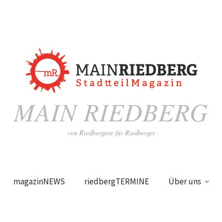
MAIN RIEDBERG
von Riedbergern für Riedberger
magazinNEWS
riedbergTERMINE
Über uns