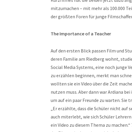
Kurzfilmes hat die beiden jetzt dazu a
mitzumachen – m
it mehr als 100.000 T
der größten Foren für junge Filmschaffe
The Importance of a Teacher
Auf den ersten Blick passen Film und St
deren Familie am Riedberg wohnt, studie
Social Media Systems, eine noch junge 
zu erzählen beginnen, merkt man schnell
wollten sie ein Video über die Zeit mache
nutzen muss. Aber dann war Ardiana bei 
um auf ein paar Freunde zu warten. Sie tr
„Er erzählte, dass die Schüler nicht auf 
auch miterlebt, wie sich Schüler Lehrern
ein Video zu diesem Thema zu machen.“