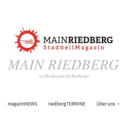
MAIN RIEDBERG
von Riedbergern für Riedberger
magazinNEWS
riedbergTERMINE
Über uns