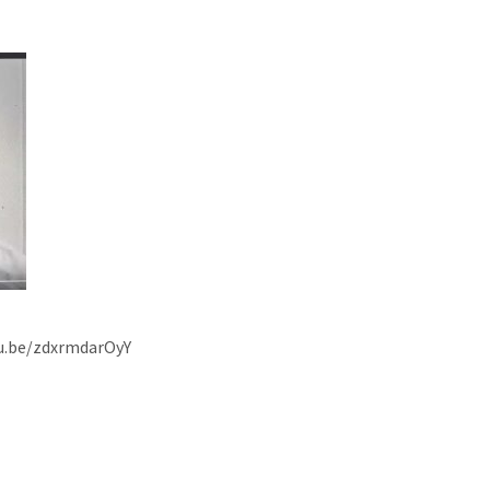
u.be/zdxrmdarOyY