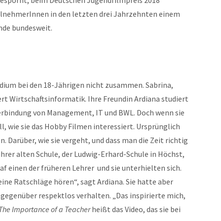
ngespornt, beim Deutschen Jugendfilmpreis 2018
eilnehmerInnen in den letzten drei Jahrzehnten einem
nde bundesweit.
udium bei den 18-Jährigen nicht zusammen. Sabrina,
rt Wirtschaftsinformatik. Ihre Freundin Ardiana studiert
Verbindung von Management, IT und BWL. Doch wenn sie
, wie sie das Hobby Filmen interessiert. Ursprünglich
n. Darüber, wie sie vergeht, und dass man die Zeit richtig
ihrer alten Schule, der Ludwig-Erhard-Schule in Höchst,
af einen der früheren Lehrer und sie unterhielten sich.
seine Ratschläge hören“, sagt Ardiana. Sie hatte aber
 gegenüber respektlos verhalten. „Das inspirierte mich,
The Importance of a Teacher
heißt das Video, das sie bei