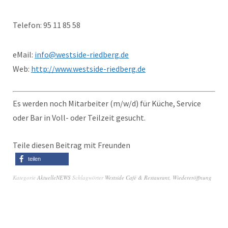
Telefon: 95 11 85 58
eMail:
info@westside-riedberg.de
Web:
http://www.westside-riedberg.de
Es werden noch Mitarbeiter (m/w/d) für Küche, Service
oder Bar in Voll- oder Teilzeit gesucht.
Teile diesen Beitrag mit Freunden
teilen
Kategorie
AktuelleNEWS
Schlagwörter
Westside Café & Restaurant
,
Wiedereröffnung