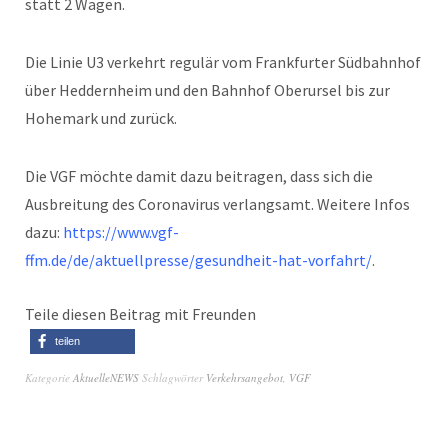
statt 2 Wagen.
Die Linie U3 verkehrt regulär vom Frankfurter Südbahnhof
über Heddernheim und den Bahnhof Oberursel bis zur
Hohemark und zurück.
Die VGF möchte damit dazu beitragen, dass sich die
Ausbreitung des Coronavirus verlangsamt. Weitere Infos
dazu:
https://www.vgf-
ffm.de/de/aktuellpresse/gesundheit-hat-vorfahrt/
.
Teile diesen Beitrag mit Freunden
teilen
Kategorie
AktuelleNEWS
Schlagwörter
Verkehrsangebot
,
VGF